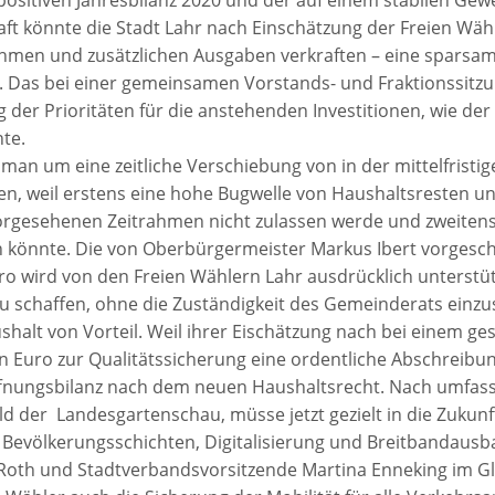
aft könnte die Stadt Lahr nach Einschätzung der Freien Wä
ahmen und zusätzlichen Ausgaben verkraften – eine sparsa
 Das bei einer gemeinsamen Vorstands- und Fraktionssitzun
 der Prioritäten für die anstehenden Investitionen, wie der
nte.
 man um eine zeitliche Verschiebung von in der mittelfrist
weil erstens eine hohe Bugwelle von Haushaltsresten un
rgesehenen Zeitrahmen nicht zulassen werde und zweitens
könnte. Die von Oberbürgermeister Markus Ibert vorgesc
ro wird von den Freien Wählern Lahr ausdrücklich unterstüt
zu schaffen, ohne die Zuständigkeit des Gemeinderats einz
shalt von Vorteil. Weil ihrer Eischätzung nach bei einem g
Euro zur Qualitätssicherung eine ordentliche Abschreibung
öffnungsbilanz nach dem neuen Haushaltsrecht. Nach umfa
eld der Landesgartenschau, müsse jetzt gezielt in die Zukun
Bevölkerungsschichten, Digitalisierung und Breitbandausba
Roth und Stadtverbandsvorsitzende Martina Enneking im Gl