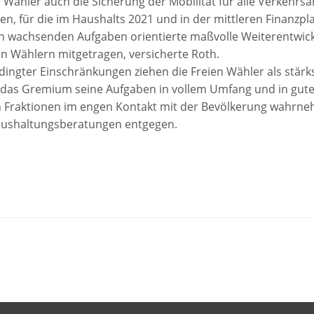
Wähler auch die Sicherung der Mobilität für alle Verkehrsar
, für die im Haushalts 2021 und in der mittleren Finanzpl
en wachsenden Aufgaben orientierte maßvolle Weiterentwic
en Wählern mitgetragen, versicherte Roth.
ingter Einschränkungen ziehen die Freien Wähler als stärk
l das Gremium seine Aufgaben in vollem Umfang und in gu
 Fraktionen im engen Kontakt mit der Bevölkerung wahrne
en Haushaltungsberatungen entgegen.