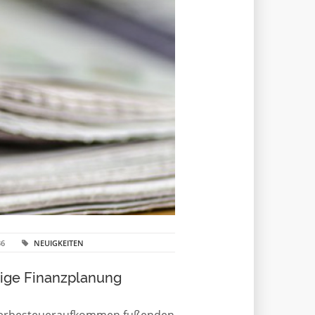
36
NEUIGKEITEN
tige Finanzplanung
Gewerbesteueraufkommen fußenden